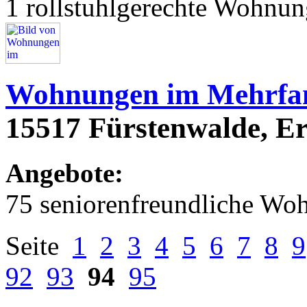
1 rollstuhlgerechte Wohnu
Wohnungen im Mehrfam
15517 Fürstenwalde, Er
Angebote:
75 seniorenfreundliche Wo
Seite
1
2
3
4
5
6
7
8
9
92
93
94
95