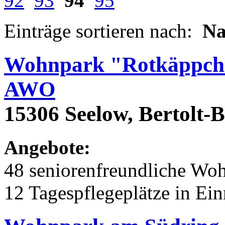
92
93
94
95
Einträge sortieren nach:
N
Wohnpark "Rotkäppche
AWO
15306 Seelow, Bertolt-B
Angebote:
48 seniorenfreundliche Wo
12 Tagespflegeplätze in Ei