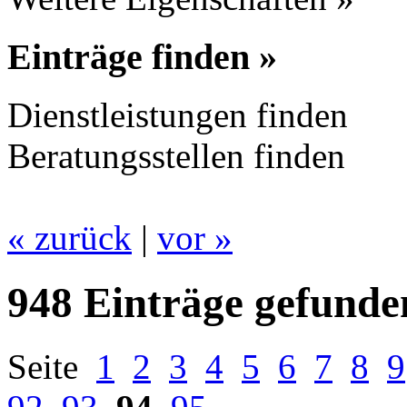
Einträge finden »
Dienstleistungen finden
Beratungsstellen finden
« zurück
|
vor »
948 Einträge gefunde
Seite
1
2
3
4
5
6
7
8
9