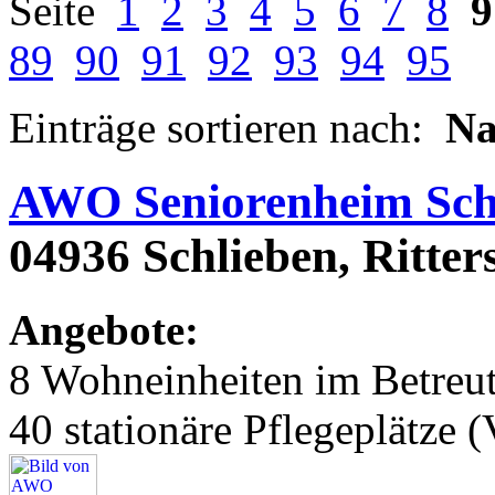
Seite
1
2
3
4
5
6
7
8
9
89
90
91
92
93
94
95
Einträge sortieren nach:
N
AWO Seniorenheim Sch
04936 Schlieben, Ritters
Angebote:
8 Wohneinheiten im Betre
40 stationäre Pflegeplätze (