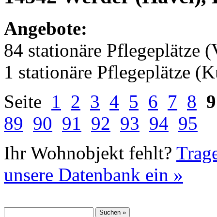
Angebote:
84 stationäre Pflegeplätze (
1 stationäre Pflegeplätze (
Seite
1
2
3
4
5
6
7
8
9
89
90
91
92
93
94
95
Ihr Wohnobjekt fehlt?
Trage
unsere Datenbank ein »