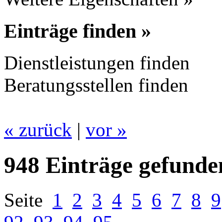
Einträge finden »
Dienstleistungen finden
Beratungsstellen finden
« zurück
|
vor »
948 Einträge gefunde
Seite
1
2
3
4
5
6
7
8
9