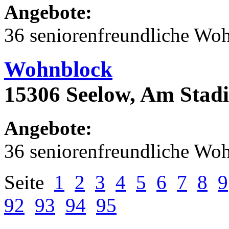
Angebote:
36 seniorenfreundliche Wo
Wohnblock
15306 Seelow, Am Stad
Angebote:
36 seniorenfreundliche Wo
Seite
1
2
3
4
5
6
7
8
9
92
93
94
95