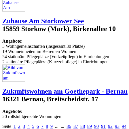
Zuhause Am Storkower See
15859 Storkow (Mark), Birkenallee 10
Angebote:
3 Wohngemeinschaften (insgesamt 30 Plätze)
19 Wohneinheiten im Betreuten Wohnen
54 stationäre Pflegeplätze (Vollzeitpflege) in Einrichtungen
2 stationäre Pflegeplätze (Kurzzeitpflege) in Einrichtungen
Zukunftswohnen am Goethepark - Bernau
16321 Bernau, Breitscheidstr. 17
Angebote:
20 rollstuhlgerechte Wohnungen
Seite
1
2
3
4
5
6
7
8
9
... ...
86
87
88
89
90
91
92
93
94