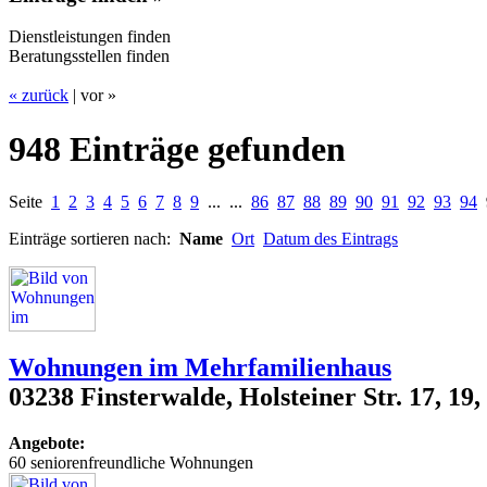
Dienstleistungen finden
Beratungsstellen finden
« zurück
| vor »
948 Einträge gefunden
Seite
1
2
3
4
5
6
7
8
9
... ...
86
87
88
89
90
91
92
93
94
Einträge sortieren nach:
Name
Ort
Datum des Eintrags
Wohnungen im Mehrfamilienhaus
03238 Finsterwalde, Holsteiner Str. 17, 19,
Angebote:
60 seniorenfreundliche Wohnungen