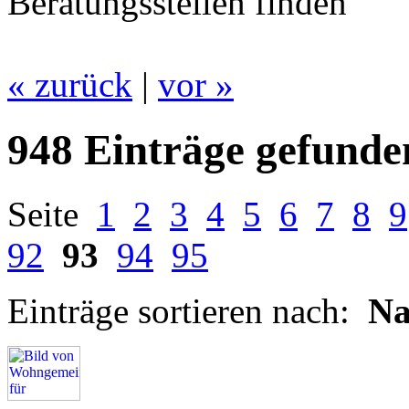
Beratungsstellen finden
« zurück
|
vor »
948 Einträge gefunde
Seite
1
2
3
4
5
6
7
8
9
92
93
94
95
Einträge sortieren nach:
N