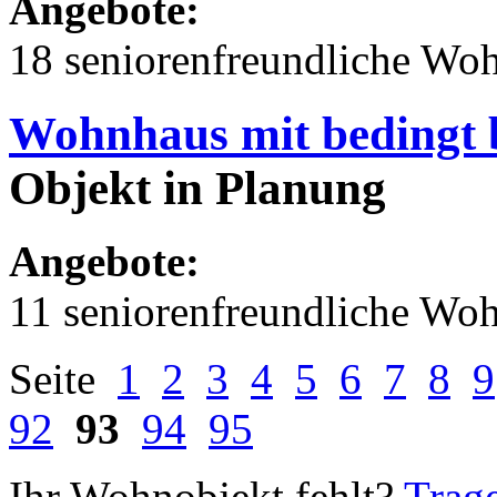
Angebote:
18 seniorenfreundliche Wo
Wohnhaus mit bedingt 
Objekt in Planung
Angebote:
11 seniorenfreundliche Wo
Seite
1
2
3
4
5
6
7
8
9
92
93
94
95
Ihr Wohnobjekt fehlt?
Trage