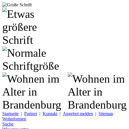
Startseite
|
Partner
|
Kontakt
|
Angebot melden
|
Sitemap
Wohnformen
Suche