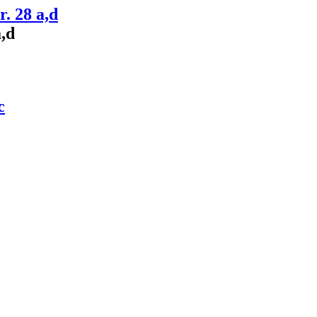
. 28 a,d
,d
c