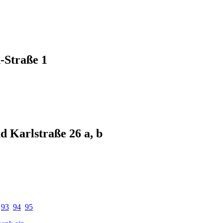
-Straße 1
d Karlstraße 26 a, b
93
94
95