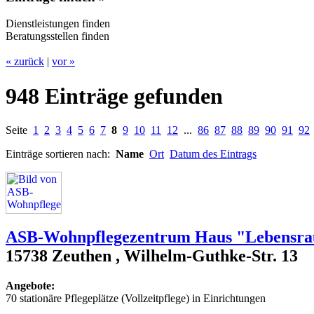
Dienstleistungen finden
Beratungsstellen finden
« zurück
|
vor »
948 Einträge gefunden
Seite
1
2
3
4
5
6
7
8
9
10
11
12
...
86
87
88
89
90
91
92
Einträge sortieren nach:
Name
Ort
Datum des Eintrags
ASB-Wohnpflegezentrum Haus "Lebensra
15738 Zeuthen , Wilhelm-Guthke-Str. 13
Angebote:
70 stationäre Pflegeplätze (Vollzeitpflege) in Einrichtungen