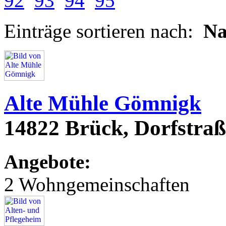
92
93
94
95
Einträge sortieren nach:
N
Alte Mühle Gömnigk
14822 Brück, Dorfstraß
Angebote:
2 Wohngemeinschaften