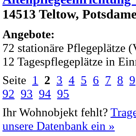
14513 Teltow, Potsdamer
Angebote:
72 stationäre Pflegeplätze (
12 Tagespflegeplätze in Ei
Seite
1
2
3
4
5
6
7
8
9
92
93
94
95
Ihr Wohnobjekt fehlt?
Trage
unsere Datenbank ein »