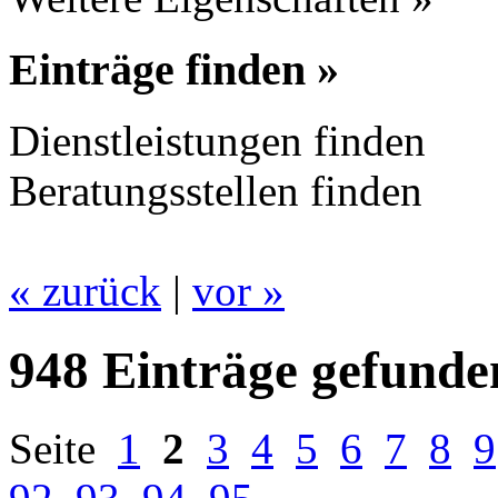
Einträge finden »
Dienstleistungen finden
Beratungsstellen finden
« zurück
|
vor »
948 Einträge gefunde
Seite
1
2
3
4
5
6
7
8
9