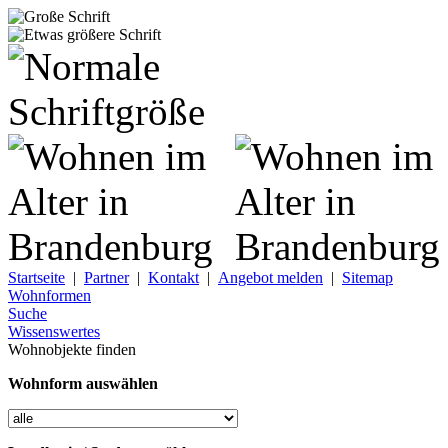
Startseite
|
Partner
|
Kontakt
|
Angebot melden
|
Sitemap
Wohnformen
Suche
Wissenswertes
Wohnobjekte finden
Wohnform auswählen