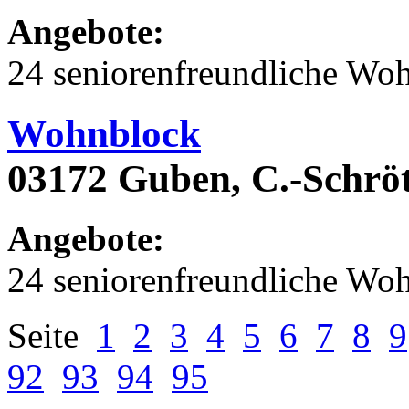
Angebote:
24 seniorenfreundliche Wo
Wohnblock
03172 Guben, C.-Schröt
Angebote:
24 seniorenfreundliche Wo
Seite
1
2
3
4
5
6
7
8
9
92
93
94
95