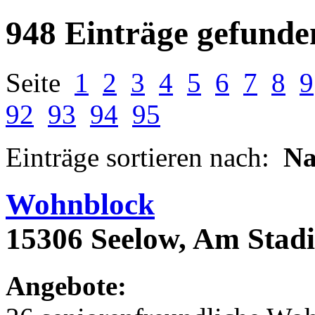
948 Einträge gefunde
Seite
1
2
3
4
5
6
7
8
9
92
93
94
95
Einträge sortieren nach:
N
Wohnblock
15306 Seelow, Am Stad
Angebote: