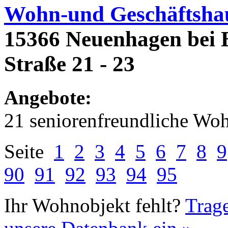
Wohn-und Geschäftsha
15366 Neuenhagen bei 
Straße 21 - 23
Angebote:
21 seniorenfreundliche Wo
Seite
1
2
3
4
5
6
7
8
9
90
91
92
93
94
95
Ihr Wohnobjekt fehlt?
Trage