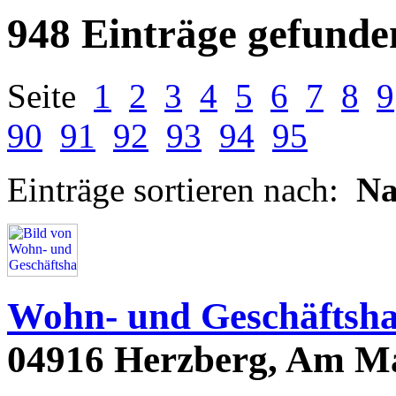
948 Einträge gefunde
Seite
1
2
3
4
5
6
7
8
9
90
91
92
93
94
95
Einträge sortieren nach:
N
Wohn- und Geschäftshau
04916 Herzberg, Am Ma