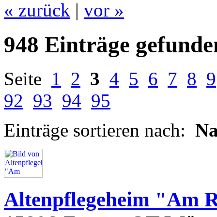
« zurück
|
vor »
948 Einträge gefunde
Seite
1
2
3
4
5
6
7
8
9
92
93
94
95
Einträge sortieren nach:
N
Altenpflegeheim "Am 