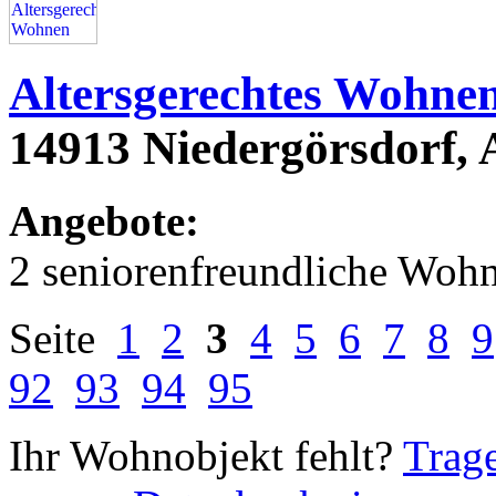
Altersgerechtes Wohne
14913 Niedergörsdorf, 
Angebote:
2 seniorenfreundliche Woh
Seite
1
2
3
4
5
6
7
8
9
92
93
94
95
Ihr Wohnobjekt fehlt?
Trage