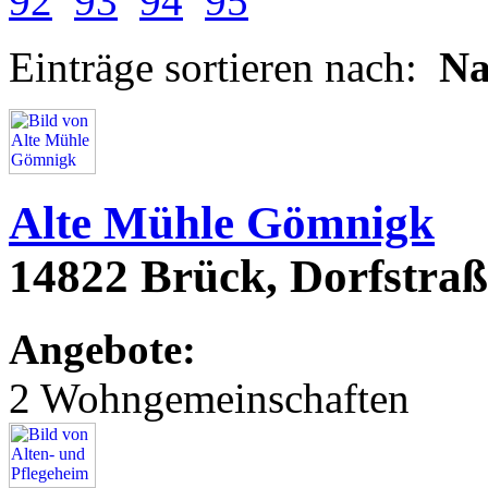
92
93
94
95
Einträge sortieren nach:
N
Alte Mühle Gömnigk
14822 Brück, Dorfstraß
Angebote:
2 Wohngemeinschaften