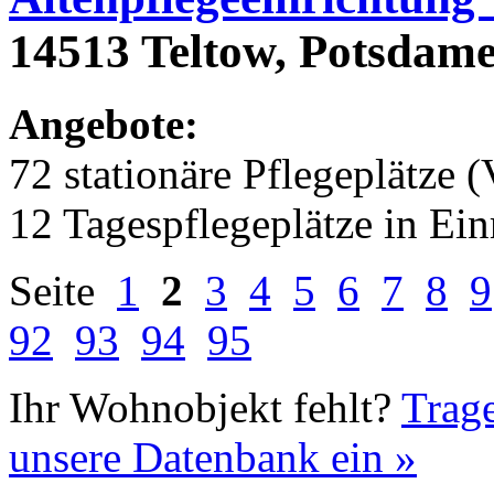
14513 Teltow, Potsdamer
Angebote:
72 stationäre Pflegeplätze (
12 Tagespflegeplätze in Ei
Seite
1
2
3
4
5
6
7
8
9
92
93
94
95
Ihr Wohnobjekt fehlt?
Trage
unsere Datenbank ein »