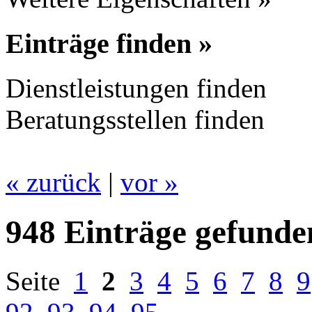
Einträge finden »
Dienstleistungen finden
Beratungsstellen finden
« zurück
|
vor »
948 Einträge gefunde
Seite
1
2
3
4
5
6
7
8
9