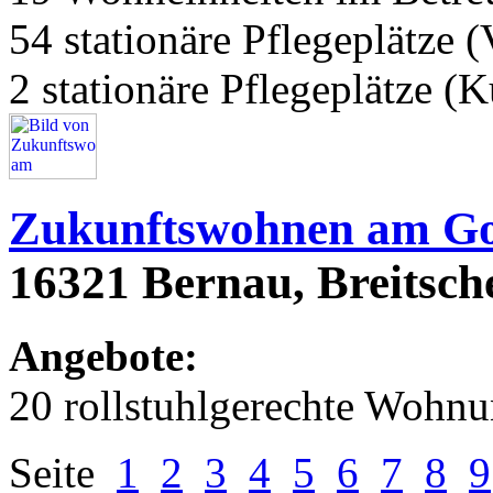
54 stationäre Pflegeplätze (
2 stationäre Pflegeplätze (
Zukunftswohnen am Go
16321 Bernau, Breitsche
Angebote:
20 rollstuhlgerechte Wohn
Seite
1
2
3
4
5
6
7
8
9