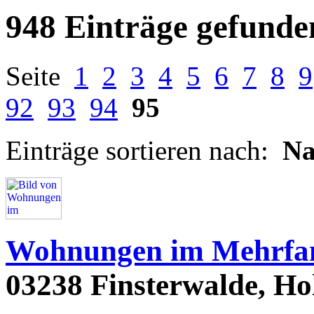
948 Einträge gefunde
Seite
1
2
3
4
5
6
7
8
9
92
93
94
95
Einträge sortieren nach:
N
Wohnungen im Mehrfam
03238 Finsterwalde, Hols