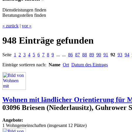
Dienstleistungen finden
Beratungsstellen finden
« zurück
|
vor »
948 Einträge gefunden
Seite
1
2
3
4
5
6
7
8
9
... ...
86
87
88
89
90
91
92
93
94
Einträge sortieren nach:
Name
Ort
Datum des Eintrags
Wohnen mit ländlicher Orientierung für
03096 Briesen (Niederlausitz), Guhrower 
Angebote:
1 Wohngemeinschaften (insgesamt 12 Plätze)