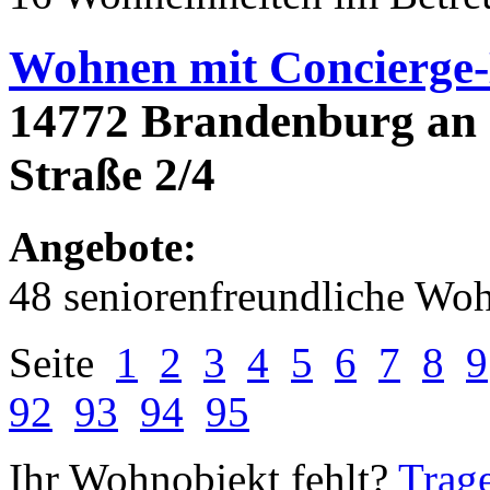
Wohnen mit Concierge-
14772 Brandenburg an
Straße 2/4
Angebote:
48 seniorenfreundliche Wo
Seite
1
2
3
4
5
6
7
8
9
92
93
94
95
Ihr Wohnobjekt fehlt?
Trage