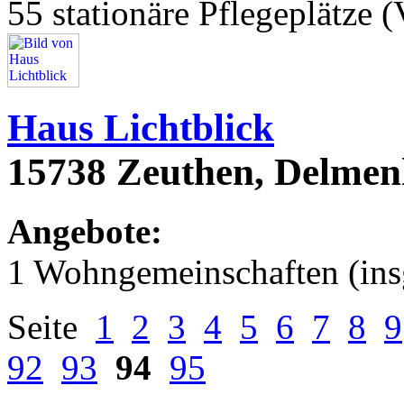
55 stationäre Pflegeplätze (
Haus Lichtblick
15738 Zeuthen, Delmenh
Angebote:
1 Wohngemeinschaften (ins
Seite
1
2
3
4
5
6
7
8
9
92
93
94
95