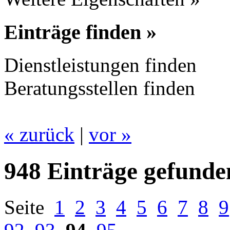
Einträge finden »
Dienstleistungen finden
Beratungsstellen finden
« zurück
|
vor »
948 Einträge gefunde
Seite
1
2
3
4
5
6
7
8
9