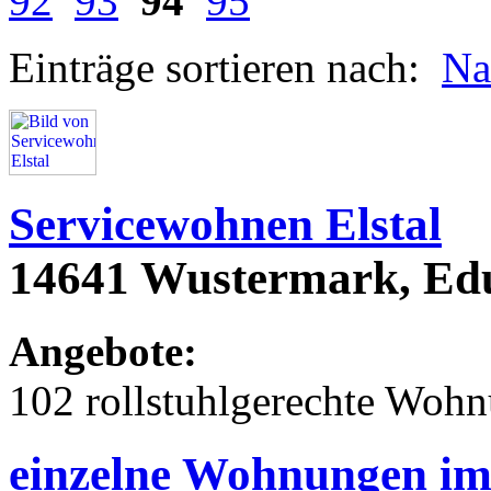
92
93
94
95
Einträge sortieren nach:
N
Servicewohnen Elstal
14641 Wustermark, Edua
Angebote:
102 rollstuhlgerechte Woh
einzelne Wohnungen im