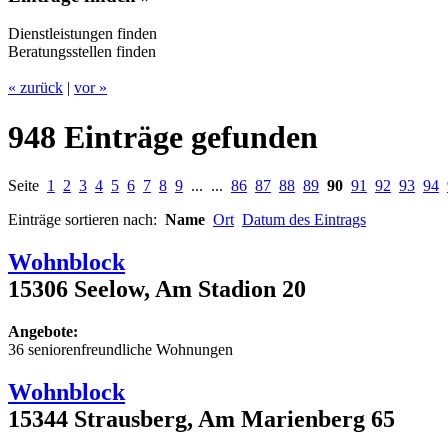
Dienstleistungen finden
Beratungsstellen finden
« zurück
|
vor »
948 Einträge gefunden
Seite
1
2
3
4
5
6
7
8
9
... ...
86
87
88
89
90
91
92
93
94
Einträge sortieren nach:
Name
Ort
Datum des Eintrags
Wohnblock
15306 Seelow, Am Stadion 20
Angebote:
36 seniorenfreundliche Wohnungen
Wohnblock
15344 Strausberg, Am Marienberg 65