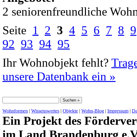
2 seniorenfreundliche Woh
Seite
1
2
3
4
5
6
7
8
9
92
93
94
95
Ihr Wohnobjekt fehlt?
Trage
unsere Datenbank ein »
Wohnformen
|
Wissenswertes
|
Objekte
|
Wohn-Blog
|
Impressum
|
Da
Ein Projekt des Förderver
im Land Brandenburg e.V