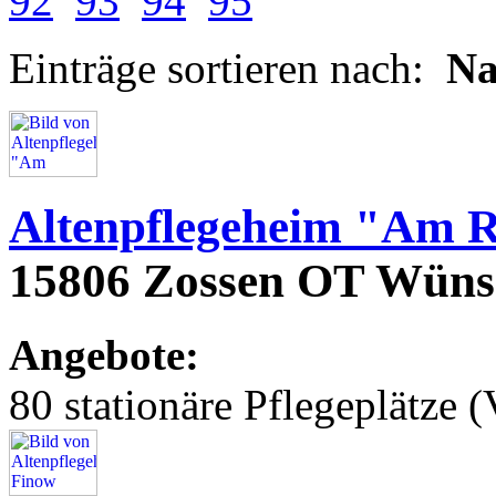
92
93
94
95
Einträge sortieren nach:
N
Altenpflegeheim "Am 
15806 Zossen OT Wüns
Angebote:
80 stationäre Pflegeplätze (