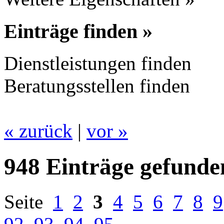
Einträge finden »
Dienstleistungen finden
Beratungsstellen finden
« zurück
|
vor »
948 Einträge gefunde
Seite
1
2
3
4
5
6
7
8
9