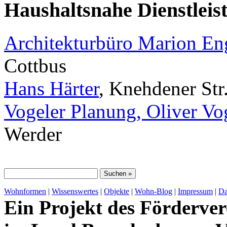
Haushaltsnahe Dienstleis
Architekturbüro Marion E
Cottbus
Hans Härter
, Knehdener Str
Vogeler Planung, Oliver Vo
Werder
Wohnformen
|
Wissenswertes
|
Objekte
|
Wohn-Blog
|
Impressum
|
Da
Ein Projekt des Förderver