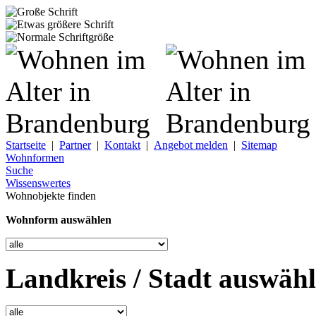
Startseite
|
Partner
|
Kontakt
|
Angebot melden
|
Sitemap
Wohnformen
Suche
Wissenswertes
Wohnobjekte finden
Wohnform auswählen
Landkreis / Stadt auswäh