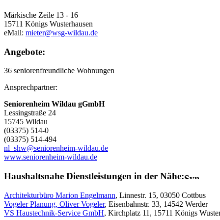
Märkische Zeile 13 - 16
15711 Königs Wusterhausen
eMail:
mieter@wsg-wildau.de
Angebote:
36 seniorenfreundliche Wohnungen
Ansprechpartner:
Seniorenheim Wildau gGmbH
Lessingstraße 24
15745 Wildau
(03375) 514-0
(03375) 514-494
nl_shw@seniorenheim-wildau.de
www.seniorenheim-wildau.de
Haushaltsnahe Dienstleistungen in der Nähe:
Architekturbüro Marion Engelmann
, Linnestr. 15, 03050 Cottbus
Vogeler Planung, Oliver Vogeler
, Eisenbahnstr. 33, 14542 Werder
VS Haustechnik-Service GmbH
, Kirchplatz 11, 15711 Königs Wuste