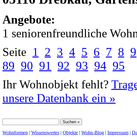
Angebote:
1 seniorenfreundliche Woh
Seite
1
2
3
4
5
6
7
8
9
89
90
91
92
93
94
95
Ihr Wohnobjekt fehlt?
Trage
unsere Datenbank ein »
Wohnformen
|
Wissenswertes
|
Objekte
|
Wohn-Blog
|
Impressum
|
Da