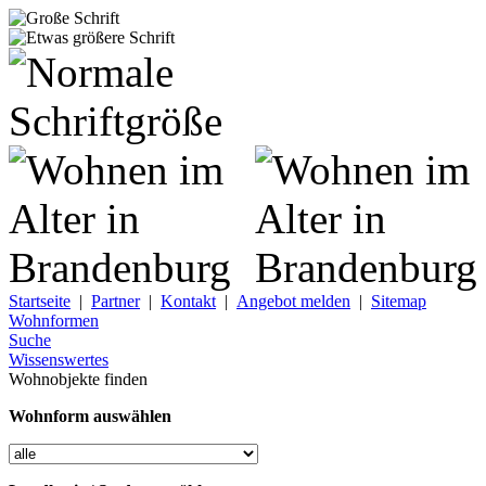
Startseite
|
Partner
|
Kontakt
|
Angebot melden
|
Sitemap
Wohnformen
Suche
Wissenswertes
Wohnobjekte finden
Wohnform auswählen