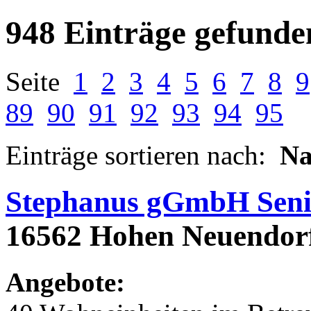
948 Einträge gefunde
Seite
1
2
3
4
5
6
7
8
9
89
90
91
92
93
94
95
Einträge sortieren nach:
N
Stephanus gGmbH Seni
16562 Hohen Neuendorf,
Angebote: