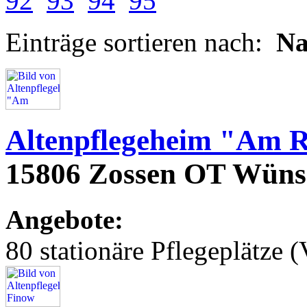
92
93
94
95
Einträge sortieren nach:
N
Altenpflegeheim "Am 
15806 Zossen OT Wüns
Angebote:
80 stationäre Pflegeplätze (