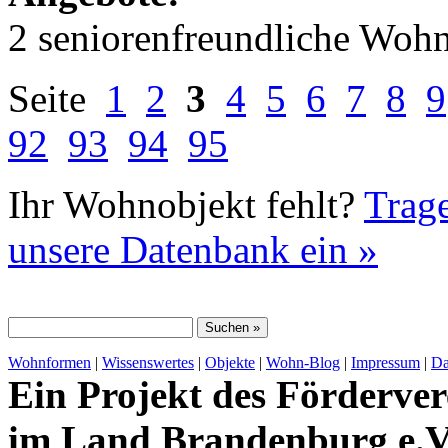
2 seniorenfreundliche Woh
Seite
1
2
3
4
5
6
7
8
9
92
93
94
95
Ihr Wohnobjekt fehlt?
Trage
unsere Datenbank ein »
Wohnformen
|
Wissenswertes
|
Objekte
|
Wohn-Blog
|
Impressum
|
Da
Ein Projekt des Förderver
im Land Brandenburg e.V