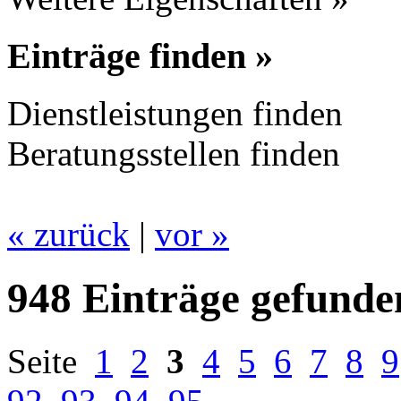
Einträge finden »
Dienstleistungen finden
Beratungsstellen finden
« zurück
|
vor »
948 Einträge gefunde
Seite
1
2
3
4
5
6
7
8
9