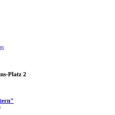
95
ns-Platz 2
tern"
0