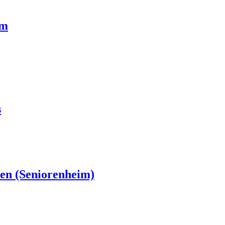
um
s
en (Seniorenheim)