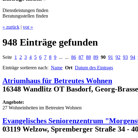
Dienstleistungen finden
Beratungsstellen finden
« zurück
|
vor »
948 Einträge gefunden
Seite
1
2
3
4
5
6
7
8
9
... ...
86
87
88
89
90
91
92
93
94
Einträge sortieren nach:
Name
Ort
Datum des Eintrags
Atriumhaus für Betreutes Wohnen
16348 Wandlitz OT Basdorf, Georg-Brasse
Angebote:
27 Wohneinheiten im Betreuten Wohnen
Evangelisches Seniorenzentrum "Morgens
03119 Welzow, Spremberger Straße 34 - 4