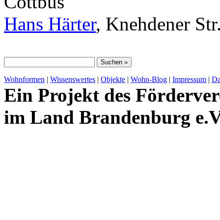
Cottbus
Hans Härter
, Knehdener Str
Wohnformen
|
Wissenswertes
|
Objekte
|
Wohn-Blog
|
Impressum
|
Da
Ein Projekt des Förderver
im Land Brandenburg e.V