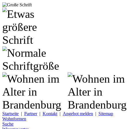
Startseite
|
Partner
|
Kontakt
|
Angebot melden
|
Sitemap
Wohnformen
Suche