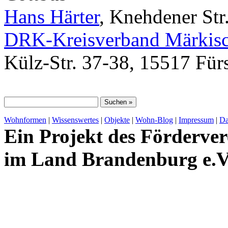
Hans Härter
, Knehdener Str
DRK-Kreisverband Märkisc
Külz-Str. 37-38, 15517 Für
Wohnformen
|
Wissenswertes
|
Objekte
|
Wohn-Blog
|
Impressum
|
Da
Ein Projekt des Förderver
im Land Brandenburg e.V