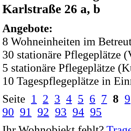
Karlstraße 26 a, b
Angebote:
8 Wohneinheiten im Betre
30 stationäre Pflegeplätze (
5 stationäre Pflegeplätze (
10 Tagespflegeplätze in Ei
Seite
1
2
3
4
5
6
7
8
9
90
91
92
93
94
95
Ihr Wohnobjekt fehlt?
Trage