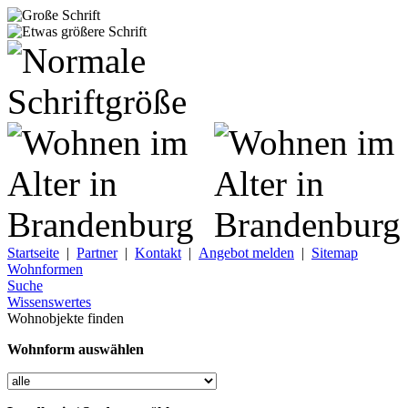
Startseite
|
Partner
|
Kontakt
|
Angebot melden
|
Sitemap
Wohnformen
Suche
Wissenswertes
Wohnobjekte finden
Wohnform auswählen