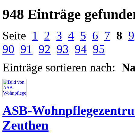
948 Einträge gefunde
Seite
1
2
3
4
5
6
7
8
9
90
91
92
93
94
95
Einträge sortieren nach:
N
ASB-Wohnpflegezentru
Zeuthen