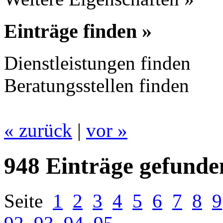
Einträge finden »
Dienstleistungen finden
Beratungsstellen finden
« zurück
|
vor »
948 Einträge gefunde
Seite
1
2
3
4
5
6
7
8
9