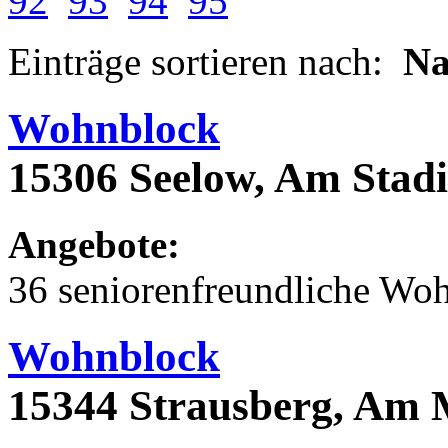
92
93
94
95
Einträge sortieren nach:
N
Wohnblock
15306 Seelow, Am Stad
Angebote:
36 seniorenfreundliche Wo
Wohnblock
15344 Strausberg, Am 