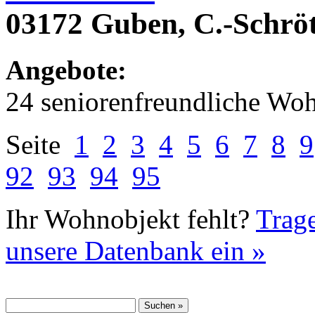
03172 Guben, C.-Schröt
Angebote:
24 seniorenfreundliche Wo
Seite
1
2
3
4
5
6
7
8
9
92
93
94
95
Ihr Wohnobjekt fehlt?
Trage
unsere Datenbank ein »