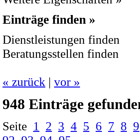
Einträge finden »
Dienstleistungen finden
Beratungsstellen finden
« zurück
|
vor »
948 Einträge gefunde
Seite
1
2
3
4
5
6
7
8
9