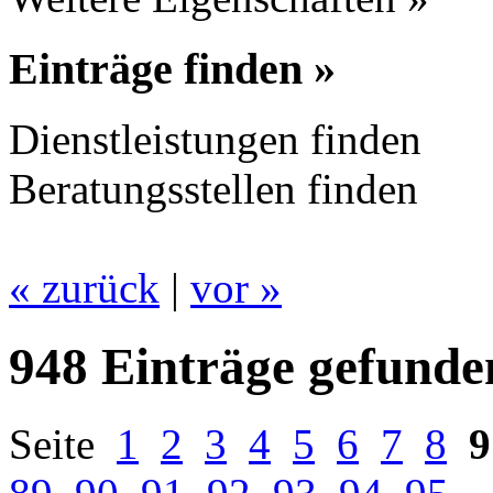
Einträge finden »
Dienstleistungen finden
Beratungsstellen finden
« zurück
|
vor »
948 Einträge gefunde
Seite
1
2
3
4
5
6
7
8
9