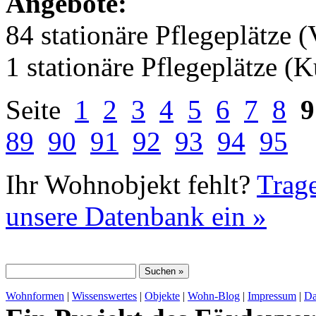
Angebote:
84 stationäre Pflegeplätze (
1 stationäre Pflegeplätze (
Seite
1
2
3
4
5
6
7
8
9
89
90
91
92
93
94
95
Ihr Wohnobjekt fehlt?
Trage
unsere Datenbank ein »
Wohnformen
|
Wissenswertes
|
Objekte
|
Wohn-Blog
|
Impressum
|
Da