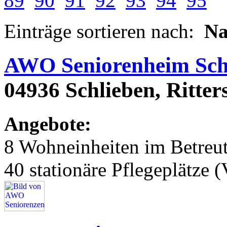
89
90
91
92
93
94
95
Einträge sortieren nach:
N
AWO Seniorenheim Sch
04936 Schlieben, Ritters
Angebote:
8 Wohneinheiten im Betre
40 stationäre Pflegeplätze (