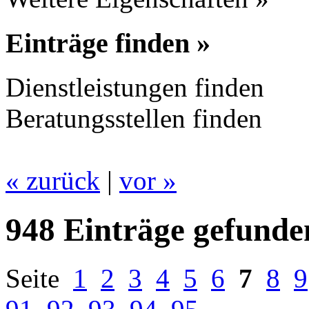
Einträge finden »
Dienstleistungen finden
Beratungsstellen finden
« zurück
|
vor »
948 Einträge gefunde
Seite
1
2
3
4
5
6
7
8
9