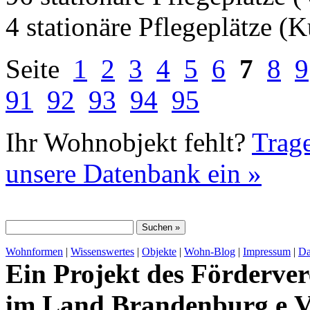
4 stationäre Pflegeplätze (
Seite
1
2
3
4
5
6
7
8
9
91
92
93
94
95
Ihr Wohnobjekt fehlt?
Trage
unsere Datenbank ein »
Wohnformen
|
Wissenswertes
|
Objekte
|
Wohn-Blog
|
Impressum
|
Da
Ein Projekt des Förderver
im Land Brandenburg e.V