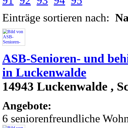
91
92
93
94
95
Einträge sortieren nach:
N
ASB-Senioren- und beh
in Luckenwalde
14943 Luckenwalde , Sc
Angebote:
6 seniorenfreundliche Woh