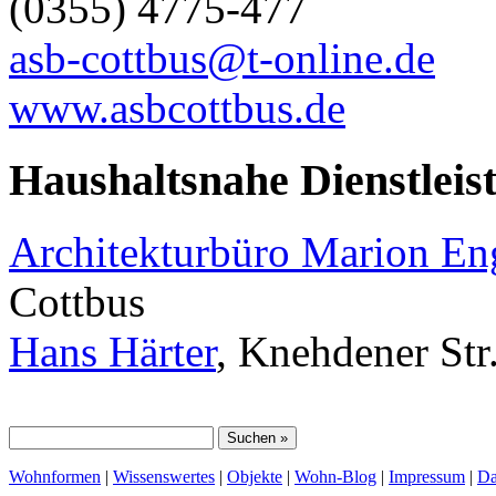
(0355) 4775-477
asb-cottbus@t-online.de
www.asbcottbus.de
Haushaltsnahe Dienstleis
Architekturbüro Marion E
Cottbus
Hans Härter
, Knehdener Str
Wohnformen
|
Wissenswertes
|
Objekte
|
Wohn-Blog
|
Impressum
|
Da