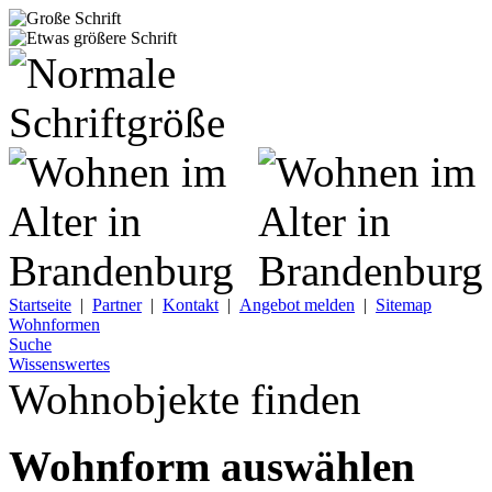
Startseite
|
Partner
|
Kontakt
|
Angebot melden
|
Sitemap
Wohnformen
Suche
Wissenswertes
Wohnobjekte finden
Wohnform auswählen