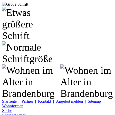
Startseite
|
Partner
|
Kontakt
|
Angebot melden
|
Sitemap
Wohnformen
Suche