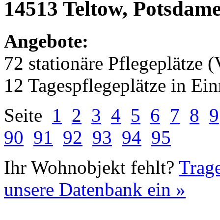
14513 Teltow, Potsdamer
Angebote:
72 stationäre Pflegeplätze (
12 Tagespflegeplätze in Ei
Seite
1
2
3
4
5
6
7
8
9
90
91
92
93
94
95
Ihr Wohnobjekt fehlt?
Trage
unsere Datenbank ein »