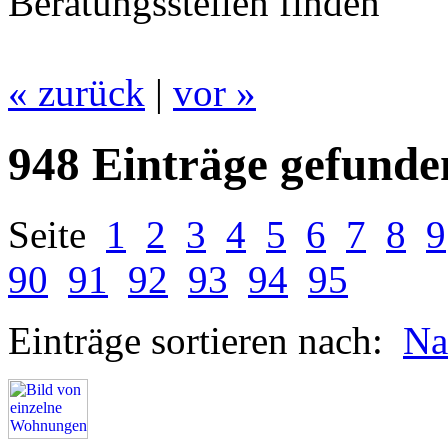
Beratungsstellen finden
« zurück
|
vor »
948 Einträge gefunde
Seite
1
2
3
4
5
6
7
8
9
90
91
92
93
94
95
Einträge sortieren nach:
N