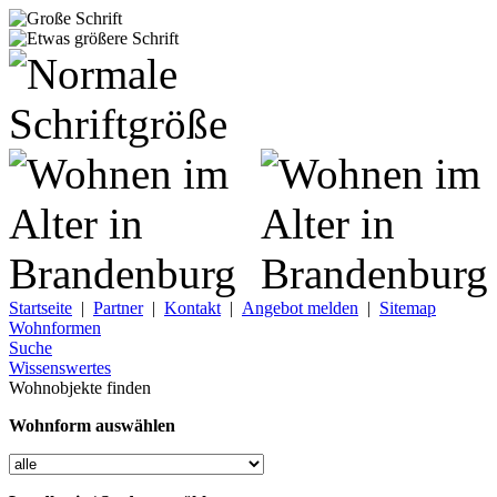
Startseite
|
Partner
|
Kontakt
|
Angebot melden
|
Sitemap
Wohnformen
Suche
Wissenswertes
Wohnobjekte finden
Wohnform auswählen