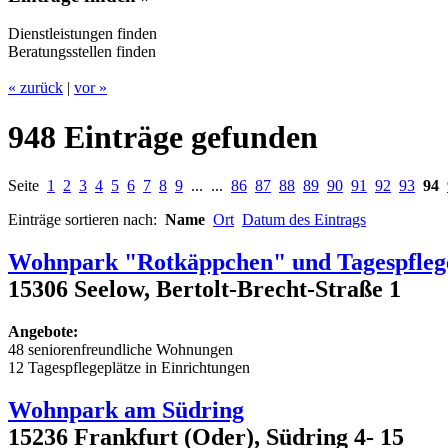
Dienstleistungen finden
Beratungsstellen finden
« zurück
|
vor »
948 Einträge gefunden
Seite
1
2
3
4
5
6
7
8
9
... ...
86
87
88
89
90
91
92
93
94
Einträge sortieren nach:
Name
Ort
Datum des Eintrags
Wohnpark "Rotkäppchen" und Tagespfle
15306 Seelow, Bertolt-Brecht-Straße 1
Angebote:
48 seniorenfreundliche Wohnungen
12 Tagespflegeplätze in Einrichtungen
Wohnpark am Südring
15236 Frankfurt (Oder), Südring 4- 15