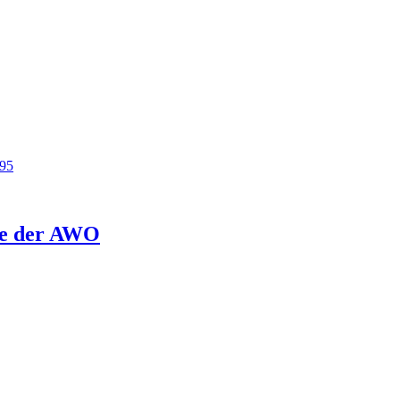
95
ge der AWO