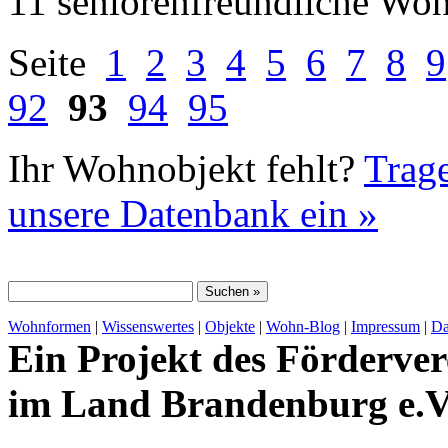
11 seniorenfreundliche Wo
Seite
1
2
3
4
5
6
7
8
9
92
93
94
95
Ihr Wohnobjekt fehlt?
Trage
unsere Datenbank ein »
Wohnformen
|
Wissenswertes
|
Objekte
|
Wohn-Blog
|
Impressum
|
Da
Ein Projekt des Förderver
im Land Brandenburg e.V