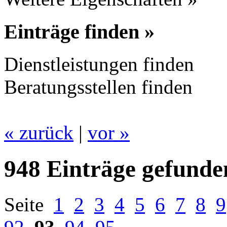
Einträge finden »
Dienstleistungen finden
Beratungsstellen finden
« zurück
|
vor »
948 Einträge gefunde
Seite
1
2
3
4
5
6
7
8
9