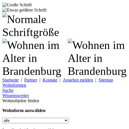
Startseite
|
Partner
|
Kontakt
|
Angebot melden
|
Sitemap
Wohnformen
Suche
Wissenswertes
Wohnobjekte finden
Wohnform auswählen