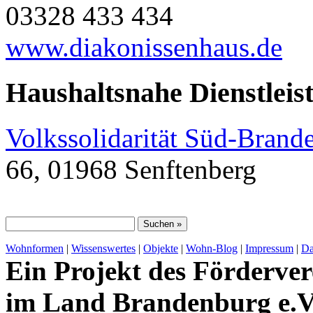
03328 433 434
www.diakonissenhaus.de
Haushaltsnahe Dienstleis
Volkssolidarität Süd-Brand
66, 01968 Senftenberg
Wohnformen
|
Wissenswertes
|
Objekte
|
Wohn-Blog
|
Impressum
|
Da
Ein Projekt des Förderver
im Land Brandenburg e.V