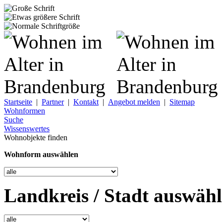
Startseite
|
Partner
|
Kontakt
|
Angebot melden
|
Sitemap
Wohnformen
Suche
Wissenswertes
Wohnobjekte finden
Wohnform auswählen
Landkreis / Stadt auswäh