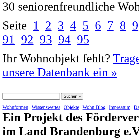
30 seniorenfreundliche Wo
Seite
1
2
3
4
5
6
7
8
9
91
92
93
94
95
Ihr Wohnobjekt fehlt?
Trage
unsere Datenbank ein »
Wohnformen
|
Wissenswertes
|
Objekte
|
Wohn-Blog
|
Impressum
|
Da
Ein Projekt des Förderver
im Land Brandenburg e.V