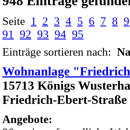
948 Einträge gefunde
Seite
1
2
3
4
5
6
7
8
9
91
92
93
94
95
Einträge sortieren nach:
N
Wohnanlage "Friedrich
15713 Königs Wusterha
Friedrich-Ebert-Straße
Angebote: