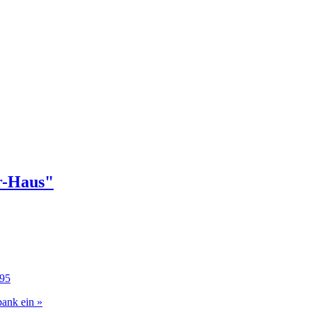
r-Haus"
95
bank ein »