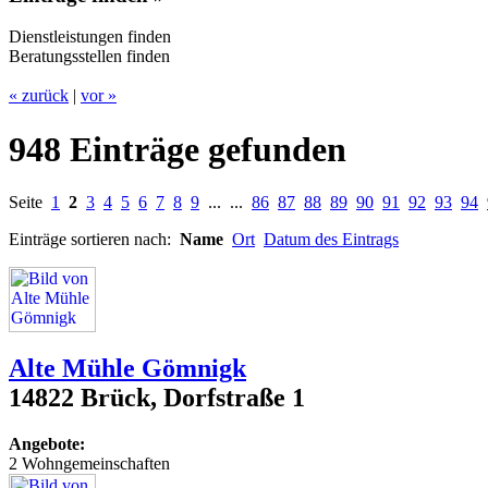
Dienstleistungen finden
Beratungsstellen finden
« zurück
|
vor »
948 Einträge gefunden
Seite
1
2
3
4
5
6
7
8
9
... ...
86
87
88
89
90
91
92
93
94
Einträge sortieren nach:
Name
Ort
Datum des Eintrags
Alte Mühle Gömnigk
14822 Brück, Dorfstraße 1
Angebote:
2 Wohngemeinschaften