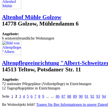
Altenhof Mühle Golzow
14778 Golzow, Mühlendamm 6
Angebote:
6 seniorenfreundliche Wohnungen
Altenpflegeeinrichtung "Albert-Schweitze
14513 Teltow, Potsdamer Str. 11
Angebote:
72 stationäre Pflegeplätze (Vollzeitpflege) in Einrichtungen
12 Tagespflegeplätze in Einrichtungen
Seite
1
2
3
4
5
6
7
8
9
... ...
86
87
88
89
90
91
92
93
94
Ihr Wohnobjekt fehlt?
Tragen Sie Ihre Informationen in unsere Daten