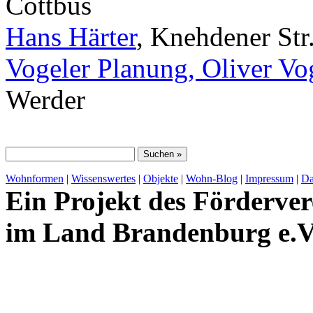
Cottbus
Hans Härter
, Knehdener Str
Vogeler Planung, Oliver Vo
Werder
Wohnformen
|
Wissenswertes
|
Objekte
|
Wohn-Blog
|
Impressum
|
Da
Ein Projekt des Förderver
im Land Brandenburg e.V