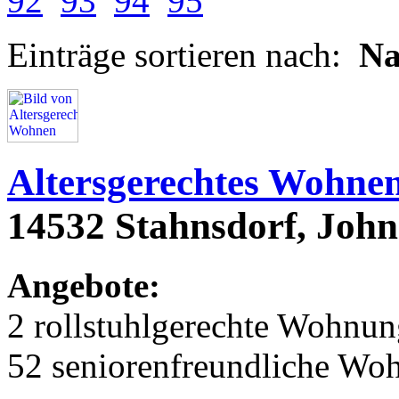
92
93
94
95
Einträge sortieren nach:
N
Altersgerechtes Wohne
14532 Stahnsdorf, John
Angebote:
2 rollstuhlgerechte Wohnu
52 seniorenfreundliche Wo