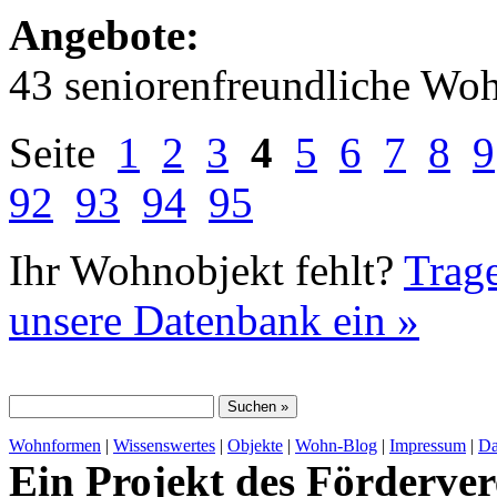
Angebote:
43 seniorenfreundliche Wo
Seite
1
2
3
4
5
6
7
8
9
92
93
94
95
Ihr Wohnobjekt fehlt?
Trage
unsere Datenbank ein »
Wohnformen
|
Wissenswertes
|
Objekte
|
Wohn-Blog
|
Impressum
|
Da
Ein Projekt des Förderver