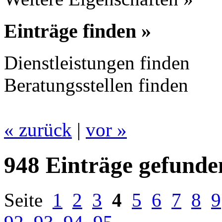
Einträge finden »
Dienstleistungen finden
Beratungsstellen finden
« zurück
|
vor »
948 Einträge gefunde
Seite
1
2
3
4
5
6
7
8
9