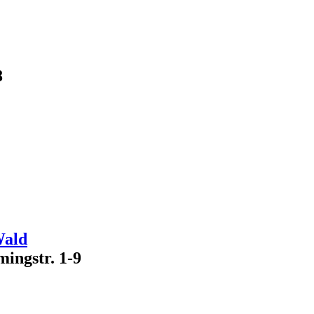
8
Wald
mingstr. 1-9