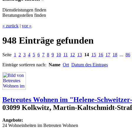
Dienstleistungen finden
Beratungsstellen finden
« zurück
|
vor »
948 Einträge gefunden
Seite
1
2
3
4
5
6
7
8
9
10
11
12
13
14
15
16
17
18
...
86
Einträge sortieren nach:
Name
Ort
Datum des Eintrags
Betreutes Wohnen im "Helene-Schweitzer
03099 Kolkwitz, Martin-Kaltschmidt-Stra
Angebote:
24 Wohneinheiten im Betreuten Wohnen