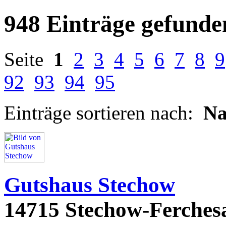
948 Einträge gefunde
Seite
1
2
3
4
5
6
7
8
9
92
93
94
95
Einträge sortieren nach:
N
Gutshaus Stechow
14715 Stechow-Ferchesa