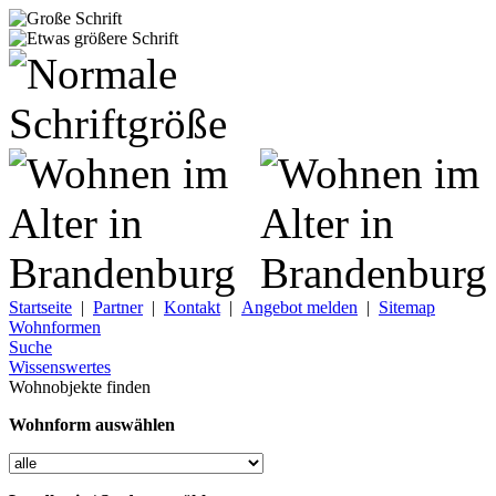
Startseite
|
Partner
|
Kontakt
|
Angebot melden
|
Sitemap
Wohnformen
Suche
Wissenswertes
Wohnobjekte finden
Wohnform auswählen