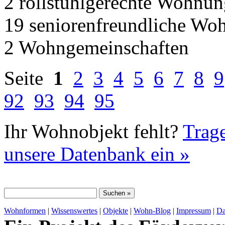
2 rollstuhlgerechte Wohnu
19 seniorenfreundliche Wo
2 Wohngemeinschaften
Seite
1
2
3
4
5
6
7
8
9
92
93
94
95
Ihr Wohnobjekt fehlt?
Trage
unsere Datenbank ein »
Wohnformen
|
Wissenswertes
|
Objekte
|
Wohn-Blog
|
Impressum
|
Da