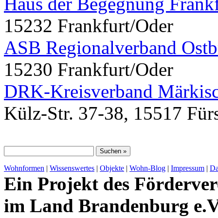
Haus der Begegnung Frankf
15232 Frankfurt/Oder
ASB Regionalverband Ostb
15230 Frankfurt/Oder
DRK-Kreisverband Märkisc
Külz-Str. 37-38, 15517 Für
Wohnformen
|
Wissenswertes
|
Objekte
|
Wohn-Blog
|
Impressum
|
Da
Ein Projekt des Förderver
im Land Brandenburg e.V