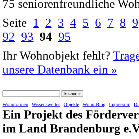
75 seniorenfreundliche Wo
Seite
1
2
3
4
5
6
7
8
9
92
93
94
95
Ihr Wohnobjekt fehlt?
Trage
unsere Datenbank ein »
Wohnformen
|
Wissenswertes
|
Objekte
|
Wohn-Blog
|
Impressum
|
Da
Ein Projekt des Förderver
im Land Brandenburg e.V