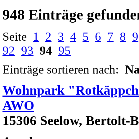
948 Einträge gefunde
Seite
1
2
3
4
5
6
7
8
9
92
93
94
95
Einträge sortieren nach:
N
Wohnpark "Rotkäppche
AWO
15306 Seelow, Bertolt-B