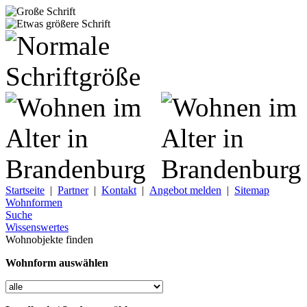
Startseite
|
Partner
|
Kontakt
|
Angebot melden
|
Sitemap
Wohnformen
Suche
Wissenswertes
Wohnobjekte finden
Wohnform auswählen