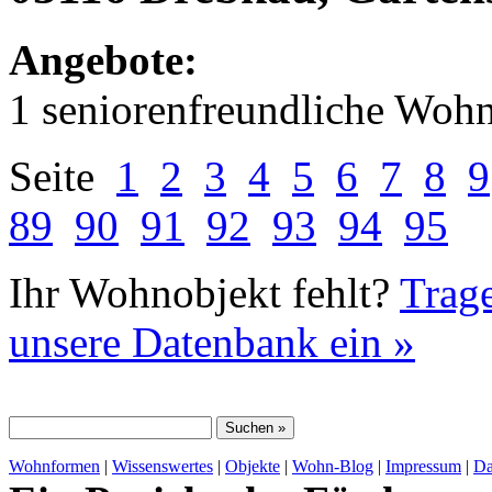
Angebote:
1 seniorenfreundliche Woh
Seite
1
2
3
4
5
6
7
8
9
89
90
91
92
93
94
95
Ihr Wohnobjekt fehlt?
Trage
unsere Datenbank ein »
Wohnformen
|
Wissenswertes
|
Objekte
|
Wohn-Blog
|
Impressum
|
Da