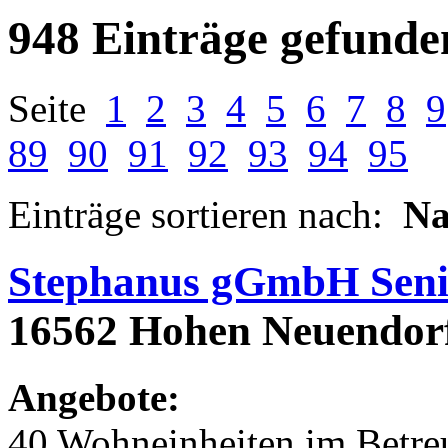
948 Einträge gefunde
Seite
1
2
3
4
5
6
7
8
9
89
90
91
92
93
94
95
Einträge sortieren nach:
N
Stephanus gGmbH Seni
16562 Hohen Neuendorf,
Angebote:
40 Wohneinheiten im Betr