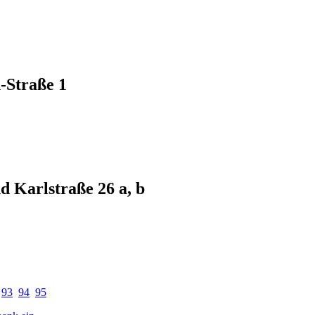
-Straße 1
d Karlstraße 26 a, b
93
94
95