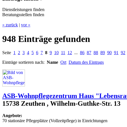
Dienstleistungen finden
Beratungsstellen finden
« zurück
|
vor »
948 Einträge gefunden
Seite
1
2
3
4
5
6
7
8
9
10
11
12
...
86
87
88
89
90
91
92
Einträge sortieren nach:
Name
Ort
Datum des Eintrags
ASB-Wohnpflegezentrum Haus "Lebensra
15738 Zeuthen , Wilhelm-Guthke-Str. 13
Angebote:
70 stationäre Pflegeplätze (Vollzeitpflege) in Einrichtungen