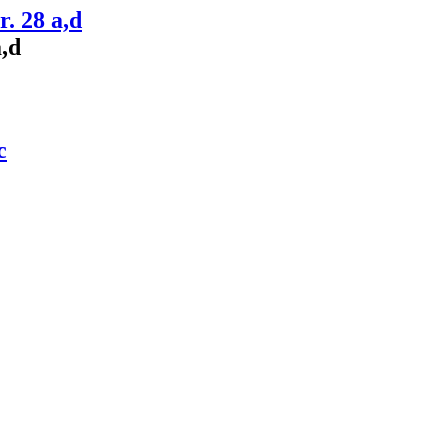
. 28 a,d
,d
c