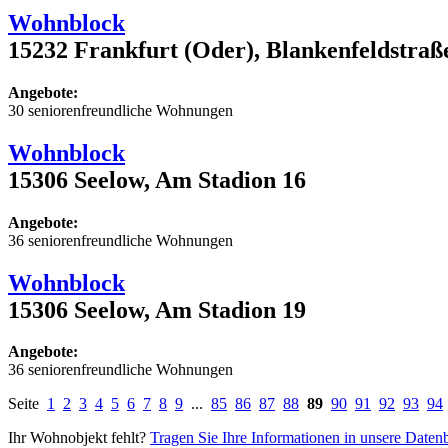
Wohnblock
15232 Frankfurt (Oder), Blankenfeldstraß
Angebote:
30 seniorenfreundliche Wohnungen
Wohnblock
15306 Seelow, Am Stadion 16
Angebote:
36 seniorenfreundliche Wohnungen
Wohnblock
15306 Seelow, Am Stadion 19
Angebote:
36 seniorenfreundliche Wohnungen
Seite
1
2
3
4
5
6
7
8
9
...
85
86
87
88
89
90
91
92
93
94
Ihr Wohnobjekt fehlt?
Tragen Sie Ihre Informationen in unsere Daten