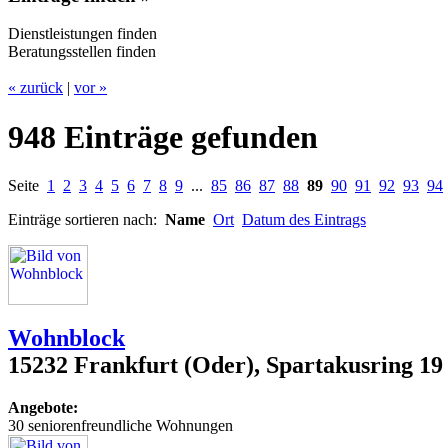
Dienstleistungen finden
Beratungsstellen finden
« zurück
|
vor »
948 Einträge gefunden
Seite
1
2
3
4
5
6
7
8
9
...
85
86
87
88
89
90
91
92
93
94
Einträge sortieren nach:
Name
Ort
Datum des Eintrags
Wohnblock
15232 Frankfurt (Oder), Spartakusring 19
Angebote:
30 seniorenfreundliche Wohnungen