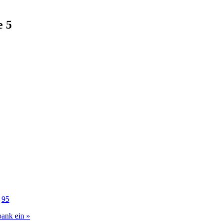
e 5
95
bank ein »