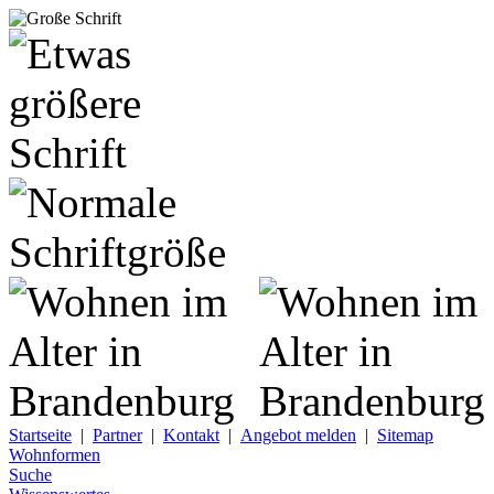
Startseite
|
Partner
|
Kontakt
|
Angebot melden
|
Sitemap
Wohnformen
Suche