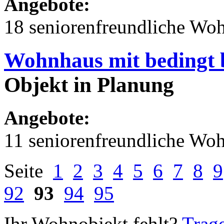
Angebote:
18 seniorenfreundliche Wo
Wohnhaus mit bedingt 
Objekt in Planung
Angebote:
11 seniorenfreundliche Wo
Seite
1
2
3
4
5
6
7
8
9
92
93
94
95
Ihr Wohnobjekt fehlt?
Trage