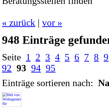
Beratungsstellen finden
« zurück
|
vor »
948 Einträge gefunde
Seite
1
2
3
4
5
6
7
8
9
92
93
94
95
Einträge sortieren nach:
N