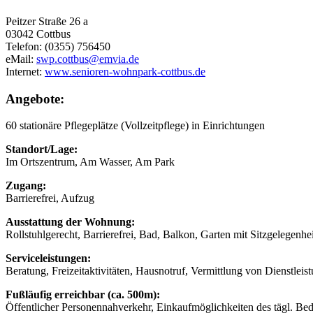
Peitzer Straße 26 a
03042 Cottbus
Telefon: (0355) 756450
eMail:
swp.cottbus@emvia.de
Internet:
www.senioren-wohnpark-cottbus.de
Angebote:
60 stationäre Pflegeplätze (Vollzeitpflege) in Einrichtungen
Standort/Lage:
Im Ortszentrum, Am Wasser, Am Park
Zugang:
Barrierefrei, Aufzug
Ausstattung der Wohnung:
Rollstuhlgerecht, Barrierefrei, Bad, Balkon, Garten mit Sitzgelegenhei
Serviceleistungen:
Beratung, Freizeitaktivitäten, Hausnotruf, Vermittlung von Dienstlei
Fußläufig erreichbar (ca. 500m):
Öffentlicher Personennahverkehr, Einkaufmöglichkeiten des tägl. Be