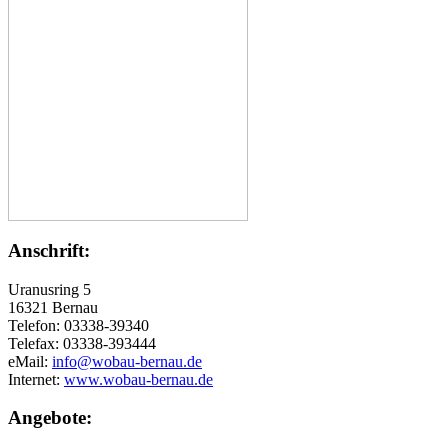
Anschrift:
Uranusring 5
16321 Bernau
Telefon: 03338-39340
Telefax: 03338-393444
eMail:
info@wobau-bernau.de
Internet:
www.wobau-bernau.de
Angebote: